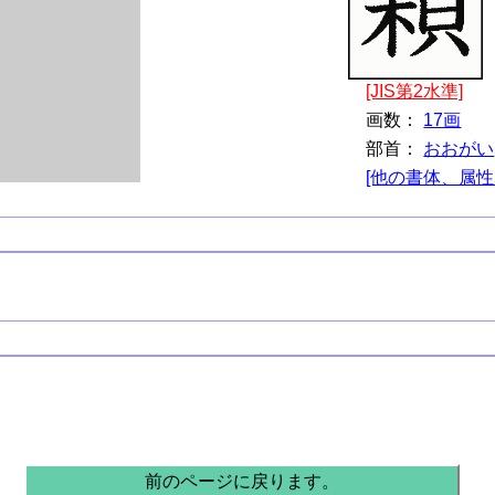
[JIS第2水準]
画数：
17画
部首：
おおがい
[他の書体、属性
前のページに戻ります。