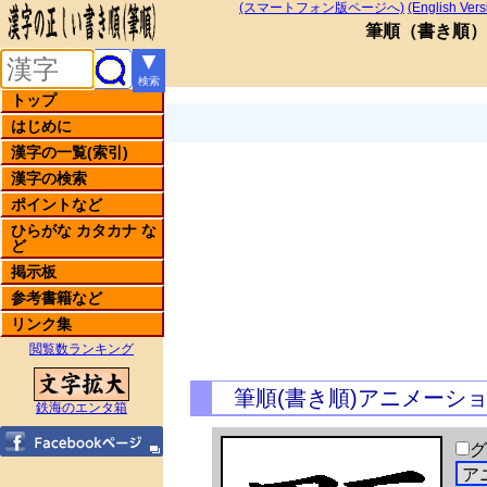
(スマートフォン版ページへ)
(English Vers
筆順
（
書き順
）
▼
検索
トップ
はじめに
漢字の一覧(索引)
漢字の検索
ポイントなど
ひらがな カタカナ な
ど
掲示板
参考書籍など
リンク集
閲覧数ランキング
筆順(書き順)アニメーシ
鉄海のエンタ箱
グ