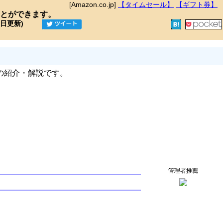
[Amazon.co.jp]
【タイムセール】
【ギフト券】
とができます。
9日更新)
の紹介・解説です。
管理者推薦