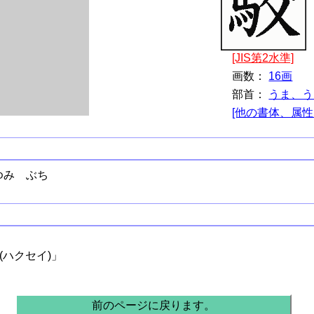
[JIS第2水準]
画数：
16画
部首：
うま、う
[他の書体、属性
ゆみ ぶち
(ハクセイ)」
前のページに戻ります。