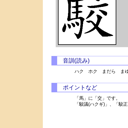
音訓(読み)
ハク ホク まだら ま
ポイントなど
「馬」に「交」です。
「駮議(ハクギ)」、「駮正