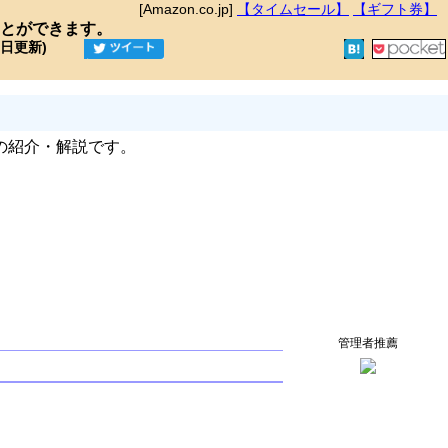
[Amazon.co.jp]
【タイムセール】
【ギフト券】
とができます。
9日更新)
の紹介・解説です。
管理者推薦