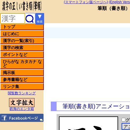
(スマートフォン版ページへ)
(English Vers
筆順
（
書き順
）
▼
検索
トップ
はじめに
漢字の一覧(索引)
漢字の検索
ポイントなど
ひらがな カタカナ な
ど
掲示板
参考書籍など
リンク集
閲覧数ランキング
筆順(書き順)アニメーシ
鉄海のエンタ箱
グ