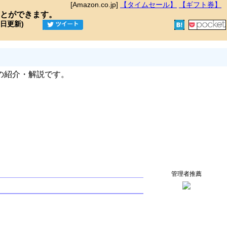
[Amazon.co.jp]
【タイムセール】
【ギフト券】
とができます。
9日更新)
の紹介・解説です。
管理者推薦