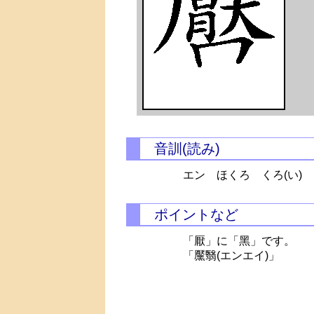
音訓(読み)
エン ほくろ
くろ(い)
ポイントなど
「厭」に「黑」です。
「黶翳(エンエイ)」