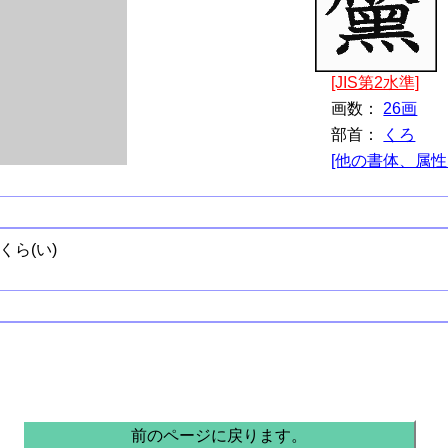
[JIS第2水準]
画数：
26画
部首：
くろ
[他の書体、属性
くら(い)
前のページに戻ります。