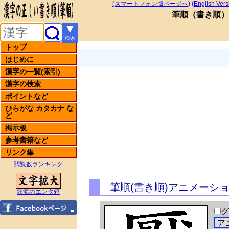
(スマートフォン版ページへ)
(English Vers
筆順
（
書き順
）
▼
検索
トップ
はじめに
漢字の一覧(索引)
漢字の検索
ポイントなど
ひらがな カタカナ な
ど
掲示板
参考書籍など
リンク集
閲覧数ランキング
筆順(書き順)アニメーシ
鉄海のエンタ箱
グ