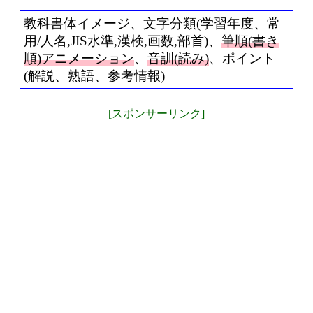
教科書体イメージ、文字分類(学習年度、常
用/人名,JIS水準,漢検,画数,部首)、
筆順(書き
順)アニメーション
、
音訓(読み)
、ポイント
(解説、熟語、参考情報)
[スポンサーリンク]