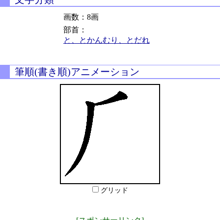
画数：8画
部首：
と、とかんむり、とだれ
筆順(書き順)アニメーション
グリッド