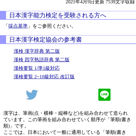
2021年4月9日更新
7539文字収録
日本漢字能力検定を受験される方へ
「
採点基準
」をご参照ください。
日本漢字検定協会の参考書
漢検 漢字辞典 第二版
漢検 四字熟語辞典 第二版
漢検要覧 1/準1級対応
漢検要覧 2~10級対応 改訂版
漢字は、筆画(点・横棒・縦棒など)を組み合わせて造られ
ています。この筆画を組み合わせていく順序が「筆順(書き
順)」です。
ここでは、日本において一般に通用している「筆順(書き