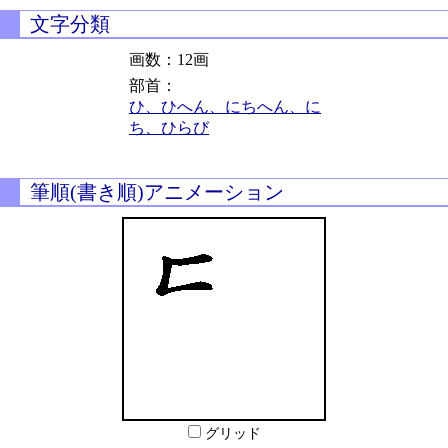
文字分類
画数：12画
部首：
ひ、ひへん、にちへん、に
ち、ひらび
筆順(書き順)アニメーション
グリッド