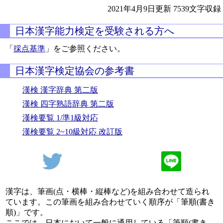
2021年4月9日更新
7539文字収録
日本漢字能力検定を受験される方へ
「
採点基準
」をご参照ください。
日本漢字検定協会の参考書
漢検 漢字辞典 第二版
漢検 四字熟語辞典 第二版
漢検要覧 1/準1級対応
漢検要覧 2~10級対応 改訂版
漢字は、筆画(点・横棒・縦棒など)を組み合わせて造られ
ています。この筆画を組み合わせていく順序が「筆順(書き
順)」です。
ここでは、日本において一般に通用している「筆順(書き