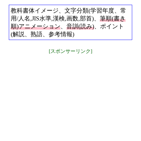
教科書体イメージ、文字分類(学習年度、常
用/人名,JIS水準,漢検,画数,部首)、
筆順(書き
順)アニメーション
、
音訓(読み)
、ポイント
(解説、熟語、参考情報)
[スポンサーリンク]