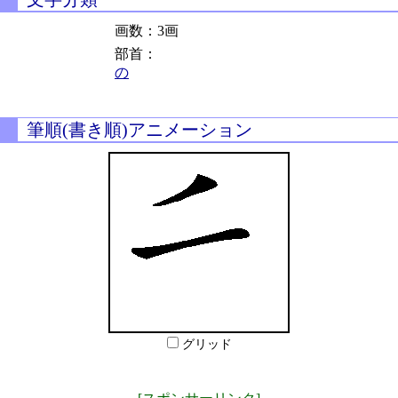
画数：3画
部首：
の
筆順(書き順)アニメーション
グリッド