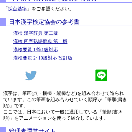
「
採点基準
」をご参照ください。
日本漢字検定協会の参考書
漢検 漢字辞典 第二版
漢検 四字熟語辞典 第二版
漢検要覧 1/準1級対応
漢検要覧 2~10級対応 改訂版
漢字は、筆画(点・横棒・縦棒など)を組み合わせて造られ
ています。この筆画を組み合わせていく順序が「筆順(書き
順)」です。
ここでは、日本において一般に通用している「筆順(書き
順)」をアニメーションを使って紹介しています。
管理者運営サイト