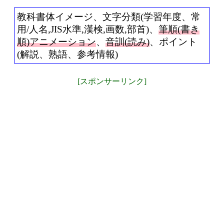
教科書体イメージ、文字分類(学習年度、常
用/人名,JIS水準,漢検,画数,部首)、
筆順(書き
順)アニメーション
、
音訓(読み)
、ポイント
(解説、熟語、参考情報)
[スポンサーリンク]