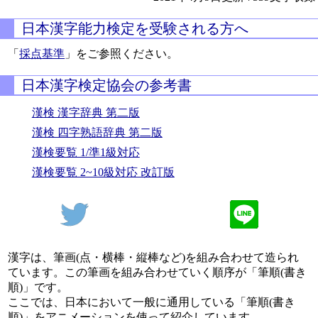
日本漢字能力検定を受験される方へ
「
採点基準
」をご参照ください。
日本漢字検定協会の参考書
漢検 漢字辞典 第二版
漢検 四字熟語辞典 第二版
漢検要覧 1/準1級対応
漢検要覧 2~10級対応 改訂版
漢字は、筆画(点・横棒・縦棒など)を組み合わせて造られ
ています。この筆画を組み合わせていく順序が「筆順(書き
順)」です。
ここでは、日本において一般に通用している「筆順(書き
順)」をアニメーションを使って紹介しています。