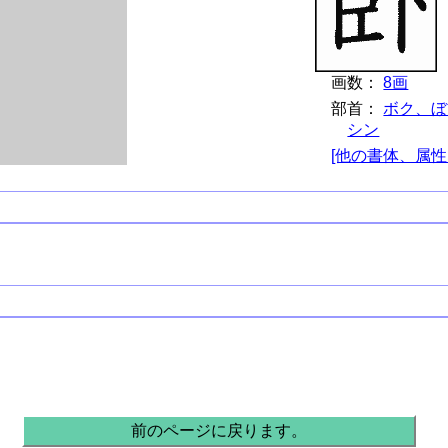
画数：
8画
部首：
ボク、ぼ
シン
[他の書体、属性
前のページに戻ります。