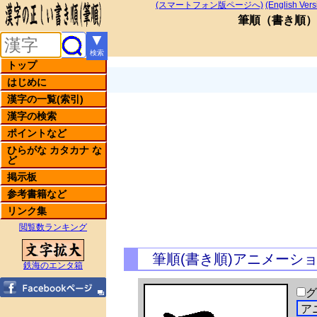
(スマートフォン版ページへ)
(English Vers
筆順
（
書き順
）
▼
検索
トップ
はじめに
漢字の一覧(索引)
漢字の検索
ポイントなど
ひらがな カタカナ な
ど
掲示板
参考書籍など
リンク集
閲覧数ランキング
筆順(書き順)アニメーシ
鉄海のエンタ箱
グ