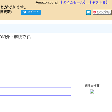
[Amazon.co.jp]
【タイムセール】
【ギフト券】
とができます。
9日更新)
の紹介・解説です。
管理者推薦