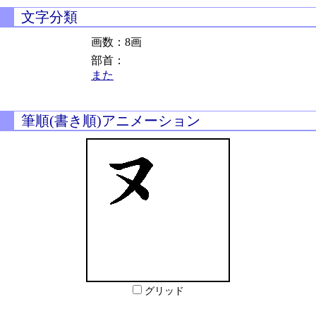
文字分類
画数：8画
部首：
また
筆順(書き順)アニメーション
グリッド