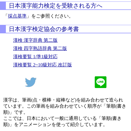
日本漢字能力検定を受験される方へ
「
採点基準
」をご参照ください。
日本漢字検定協会の参考書
漢検 漢字辞典 第二版
漢検 四字熟語辞典 第二版
漢検要覧 1/準1級対応
漢検要覧 2~10級対応 改訂版
漢字は、筆画(点・横棒・縦棒など)を組み合わせて造られ
ています。この筆画を組み合わせていく順序が「筆順(書き
順)」です。
ここでは、日本において一般に通用している「筆順(書き
順)」をアニメーションを使って紹介しています。