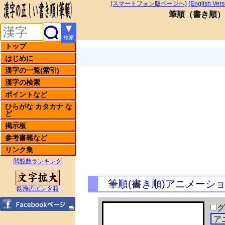
(スマートフォン版ページへ)
(English Vers
筆順
（
書き順
）
▼
検索
トップ
はじめに
漢字の一覧(索引)
漢字の検索
ポイントなど
ひらがな カタカナ な
ど
掲示板
参考書籍など
リンク集
閲覧数ランキング
筆順(書き順)アニメーシ
鉄海のエンタ箱
グ