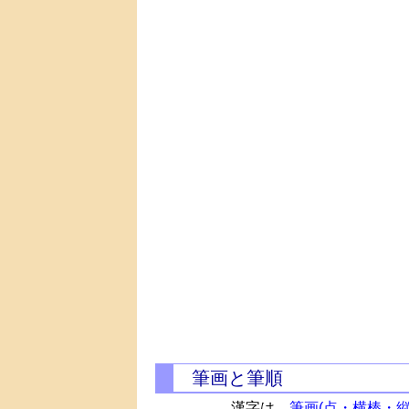
筆画と筆順
漢字は、
筆画(点・横棒・縦