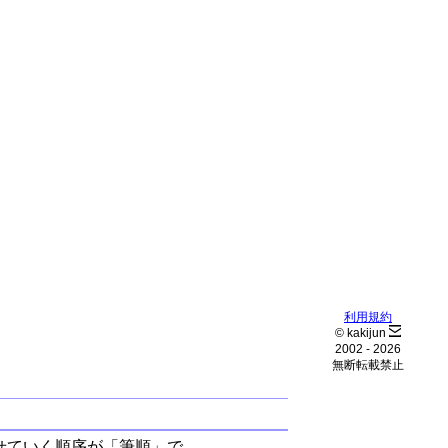
利用規約
© kakijun
2002 -
2026
無断転載禁止
せていく順序が「筆順」で