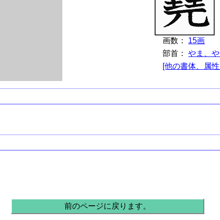
画数：
15画
部首：
やま、や
[他の書体、属性
前のページに戻ります。