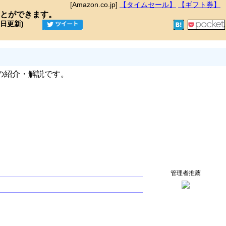
[Amazon.co.jp]
【タイムセール】
【ギフト券】
とができます。
9日更新)
の紹介・解説です。
管理者推薦