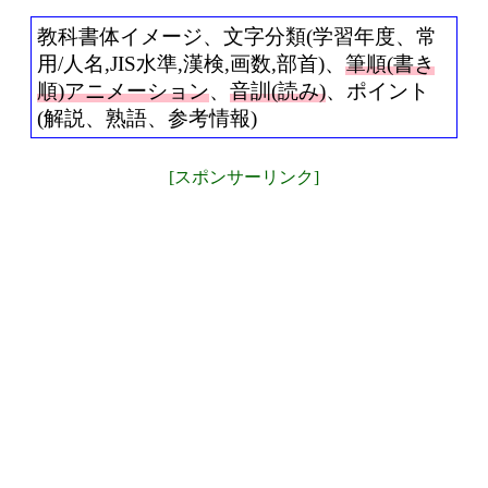
教科書体イメージ、文字分類(学習年度、常
用/人名,JIS水準,漢検,画数,部首)、
筆順(書き
順)アニメーション
、
音訓(読み)
、ポイント
(解説、熟語、参考情報)
[スポンサーリンク]