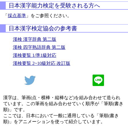
日本漢字能力検定を受験される方へ
「
採点基準
」をご参照ください。
日本漢字検定協会の参考書
漢検 漢字辞典 第二版
漢検 四字熟語辞典 第二版
漢検要覧 1/準1級対応
漢検要覧 2~10級対応 改訂版
漢字は、筆画(点・横棒・縦棒など)を組み合わせて造られ
ています。この筆画を組み合わせていく順序が「筆順(書き
順)」です。
ここでは、日本において一般に通用している「筆順(書き
順)」をアニメーションを使って紹介しています。