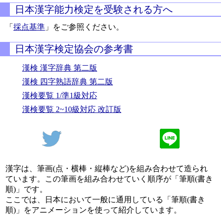
日本漢字能力検定を受験される方へ
「
採点基準
」をご参照ください。
日本漢字検定協会の参考書
漢検 漢字辞典 第二版
漢検 四字熟語辞典 第二版
漢検要覧 1/準1級対応
漢検要覧 2~10級対応 改訂版
漢字は、筆画(点・横棒・縦棒など)を組み合わせて造られ
ています。この筆画を組み合わせていく順序が「筆順(書き
順)」です。
ここでは、日本において一般に通用している「筆順(書き
順)」をアニメーションを使って紹介しています。