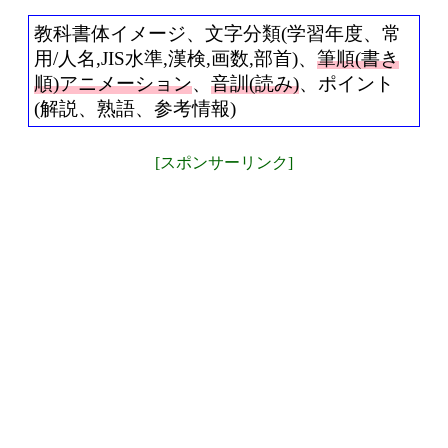
教科書体イメージ、文字分類(学習年度、常
用/人名,JIS水準,漢検,画数,部首)、
筆順(書き
順)アニメーション
、
音訓(読み)
、ポイント
(解説、熟語、参考情報)
[スポンサーリンク]