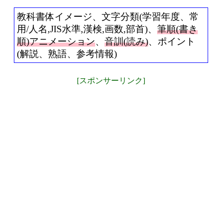
教科書体イメージ、文字分類(学習年度、常
用/人名,JIS水準,漢検,画数,部首)、
筆順(書き
順)アニメーション
、
音訓(読み)
、ポイント
(解説、熟語、参考情報)
[スポンサーリンク]