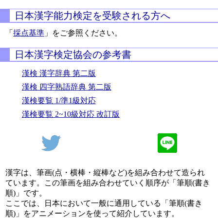
日本漢字能力検定を受験される方へ
「
採点基準
」をご参照ください。
日本漢字検定協会の参考書
漢検 漢字辞典 第二版
漢検 四字熟語辞典 第二版
漢検要覧 1/準1級対応
漢検要覧 2~10級対応 改訂版
漢字は、筆画(点・横棒・縦棒など)を組み合わせて造られ
ています。この筆画を組み合わせていく順序が「筆順(書き
順)」です。
ここでは、日本において一般に通用している「筆順(書き
順)」をアニメーションを使って紹介しています。