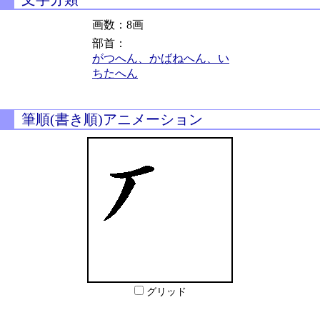
画数：8画
部首：
がつへん、かばねへん、い
ちたへん
筆順(書き順)アニメーション
グリッド