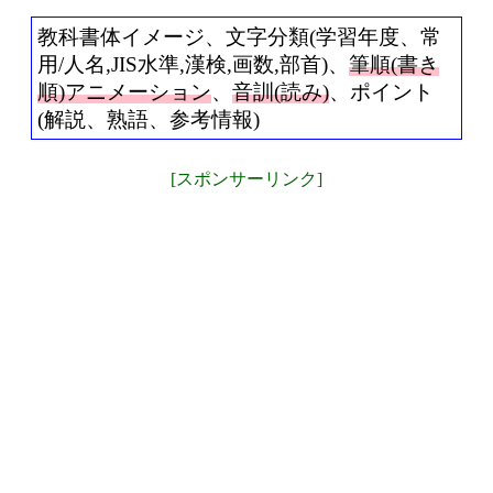
教科書体イメージ、文字分類(学習年度、常
用/人名,JIS水準,漢検,画数,部首)、
筆順(書き
順)アニメーション
、
音訓(読み)
、ポイント
(解説、熟語、参考情報)
[スポンサーリンク]