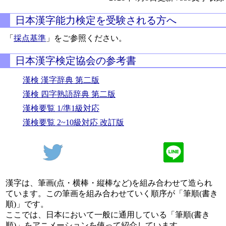
日本漢字能力検定を受験される方へ
「
採点基準
」をご参照ください。
日本漢字検定協会の参考書
漢検 漢字辞典 第二版
漢検 四字熟語辞典 第二版
漢検要覧 1/準1級対応
漢検要覧 2~10級対応 改訂版
漢字は、筆画(点・横棒・縦棒など)を組み合わせて造られ
ています。この筆画を組み合わせていく順序が「筆順(書き
順)」です。
ここでは、日本において一般に通用している「筆順(書き
順)」をアニメーションを使って紹介しています。