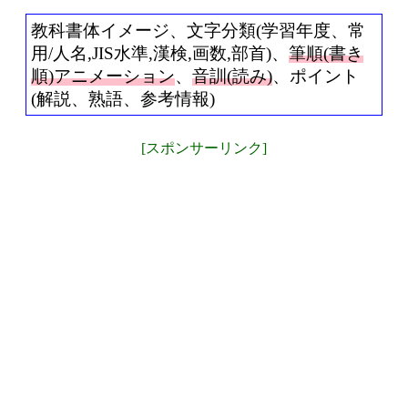
教科書体イメージ、文字分類(学習年度、常
用/人名,JIS水準,漢検,画数,部首)、
筆順(書き
順)アニメーション
、
音訓(読み)
、ポイント
(解説、熟語、参考情報)
[スポンサーリンク]