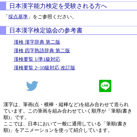
日本漢字能力検定を受験される方へ
「
採点基準
」をご参照ください。
日本漢字検定協会の参考書
漢検 漢字辞典 第二版
漢検 四字熟語辞典 第二版
漢検要覧 1/準1級対応
漢検要覧 2~10級対応 改訂版
漢字は、筆画(点・横棒・縦棒など)を組み合わせて造られ
ています。この筆画を組み合わせていく順序が「筆順(書き
順)」です。
ここでは、日本において一般に通用している「筆順(書き
順)」をアニメーションを使って紹介しています。