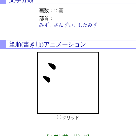
画数：15画
部首：
みず、さんずい、したみず
筆順(書き順)アニメーション
グリッド