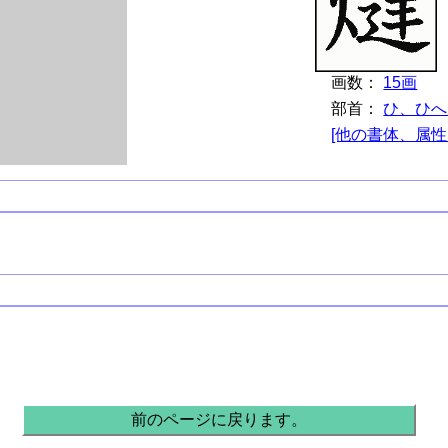
画数：
15画
部首：
ひ、ひへ
[他の書体、属性
前のページに戻ります。