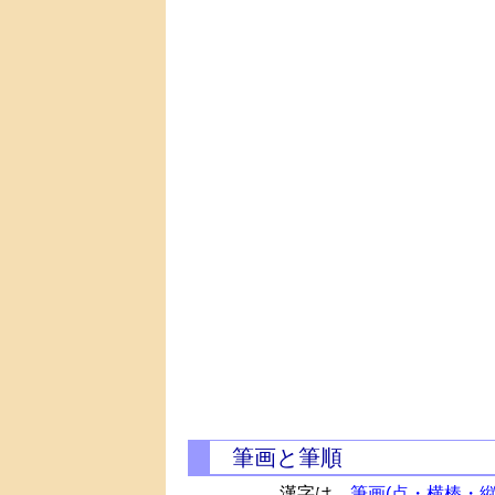
筆画と筆順
漢字は、
筆画(点・横棒・縦