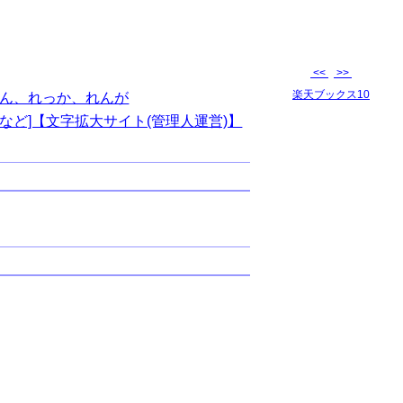
<<
>>
楽天ブックス10
ん、れっか、れんが
など]【文字拡大サイト(管理人運営)】