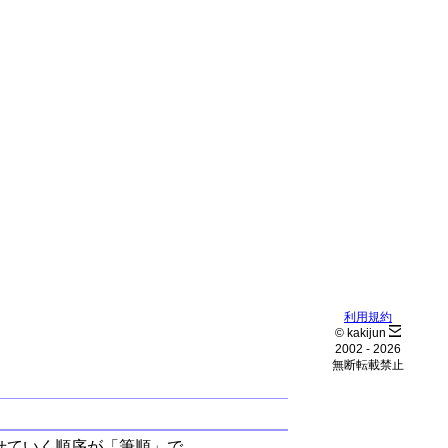
利用規約
© kakijun
2002 -
2026
無断転載禁止
せていく順序が「筆順」で