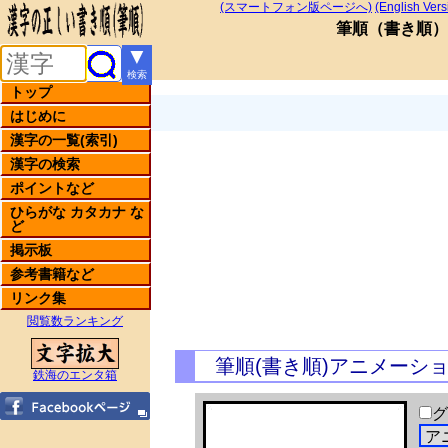
(スマートフォン版ページへ)
(English Vers
筆順
（
書き順
）
▼
検索
トップ
はじめに
漢字の一覧(索引)
漢字の検索
ポイントなど
ひらがな カタカナ な
ど
掲示板
参考書籍など
リンク集
閲覧数ランキング
筆順(書き順)アニメーシ
鉄海のエンタ箱
グ