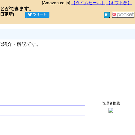
[Amazon.co.jp]
【タイムセール】
【ギフト券】
とができます。
9日更新)
の紹介・解説です。
管理者推薦