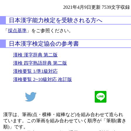
2021年4月9日更新
7539文字収録
日本漢字能力検定を受験される方へ
「
採点基準
」をご参照ください。
日本漢字検定協会の参考書
漢検 漢字辞典 第二版
漢検 四字熟語辞典 第二版
漢検要覧 1/準1級対応
漢検要覧 2~10級対応 改訂版
漢字は、筆画(点・横棒・縦棒など)を組み合わせて造られ
ています。この筆画を組み合わせていく順序が「筆順(書き
順)」です。