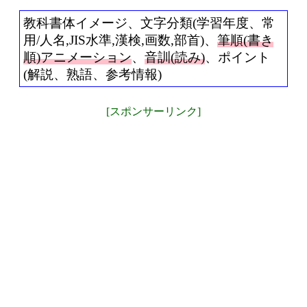
教科書体イメージ、文字分類(学習年度、常
用/人名,JIS水準,漢検,画数,部首)、
筆順(書き
順)アニメーション
、
音訓(読み)
、ポイント
(解説、熟語、参考情報)
[スポンサーリンク]