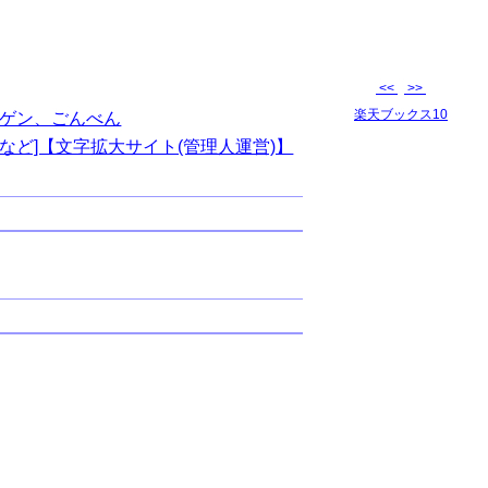
<<
>>
楽天ブックス10
ゲン、ごんべん
など]【文字拡大サイト(管理人運営)】