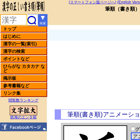
(スマートフォン版ページへ)
(English Vers
筆順
（
書き順
）
▼
検索
トップ
はじめに
漢字の一覧(索引)
漢字の検索
ポイントなど
ひらがな カタカナ な
ど
掲示板
参考書籍など
リンク集
閲覧数ランキング
筆順(書き順)アニメーシ
鉄海のエンタ箱
グ