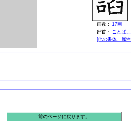
画数：
17画
部首：
ことば、
[他の書体、属性
。
前のページに戻ります。