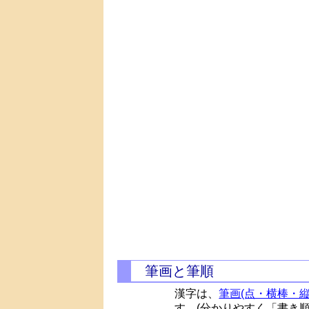
筆画と筆順
漢字は、
筆画(点・横棒・縦
す。(分かりやすく「書き