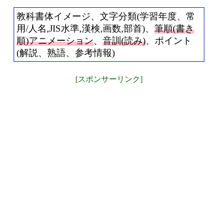
教科書体イメージ、文字分類(学習年度、常
用/人名,JIS水準,漢検,画数,部首)、
筆順(書き
順)アニメーション
、
音訓(読み)
、ポイント
(解説、熟語、参考情報)
[スポンサーリンク]