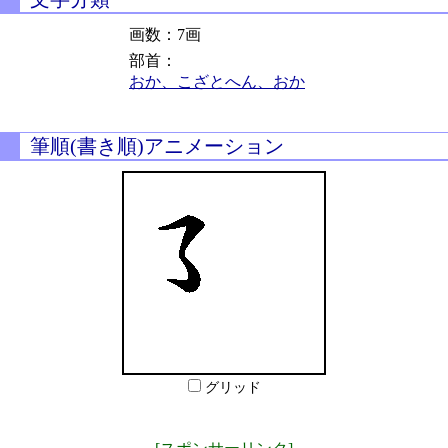
画数：7画
部首：
おか、こざとへん、おか
筆順(書き順)アニメーション
グリッド