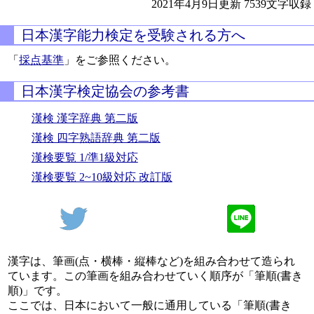
2021年4月9日更新
7539文字収録
日本漢字能力検定を受験される方へ
「
採点基準
」をご参照ください。
日本漢字検定協会の参考書
漢検 漢字辞典 第二版
漢検 四字熟語辞典 第二版
漢検要覧 1/準1級対応
漢検要覧 2~10級対応 改訂版
漢字は、筆画(点・横棒・縦棒など)を組み合わせて造られ
ています。この筆画を組み合わせていく順序が「筆順(書き
順)」です。
ここでは、日本において一般に通用している「筆順(書き