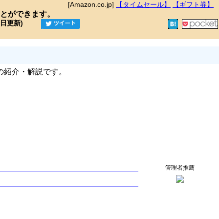
[Amazon.co.jp]
【タイムセール】
【ギフト券】
とができます。
9日更新)
の紹介・解説です。
管理者推薦