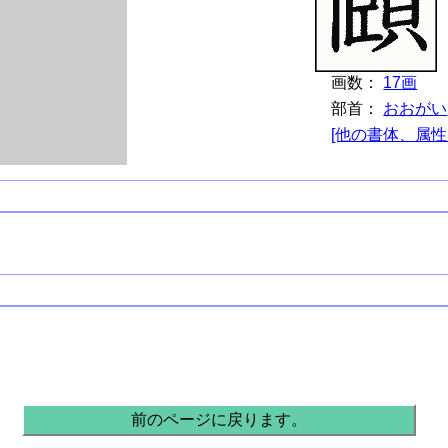
画数：
17画
部首：
おおがい
[他の書体、属性
。
前のページに戻ります。