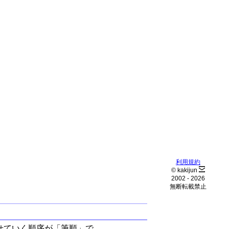
利用規約
© kakijun
2002 -
2026
無断転載禁止
せていく順序が「筆順」で