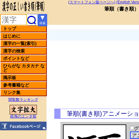
(スマートフォン版ページへ)
(English Vers
筆順
（
書き順
）
▼
検索
トップ
はじめに
漢字の一覧(索引)
漢字の検索
ポイントなど
ひらがな カタカナ な
ど
掲示板
参考書籍など
リンク集
閲覧数ランキング
筆順(書き順)アニメーシ
鉄海のエンタ箱
グ