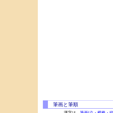
筆画と筆順
漢字は、
筆画(点・横棒・縦