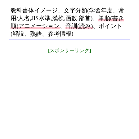
教科書体イメージ、文字分類(学習年度、常
用/人名,JIS水準,漢検,画数,部首)、
筆順(書き
順)アニメーション
、
音訓(読み)
、ポイント
(解説、熟語、参考情報)
[スポンサーリンク]