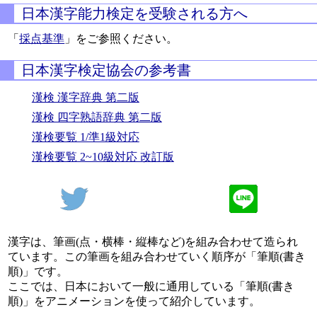
日本漢字能力検定を受験される方へ
「
採点基準
」をご参照ください。
日本漢字検定協会の参考書
漢検 漢字辞典 第二版
漢検 四字熟語辞典 第二版
漢検要覧 1/準1級対応
漢検要覧 2~10級対応 改訂版
漢字は、筆画(点・横棒・縦棒など)を組み合わせて造られ
ています。この筆画を組み合わせていく順序が「筆順(書き
順)」です。
ここでは、日本において一般に通用している「筆順(書き
順)」をアニメーションを使って紹介しています。