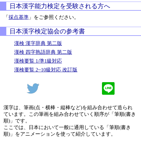
日本漢字能力検定を受験される方へ
「
採点基準
」をご参照ください。
日本漢字検定協会の参考書
漢検 漢字辞典 第二版
漢検 四字熟語辞典 第二版
漢検要覧 1/準1級対応
漢検要覧 2~10級対応 改訂版
漢字は、筆画(点・横棒・縦棒など)を組み合わせて造られ
ています。この筆画を組み合わせていく順序が「筆順(書き
順)」です。
ここでは、日本において一般に通用している「筆順(書き
順)」をアニメーションを使って紹介しています。