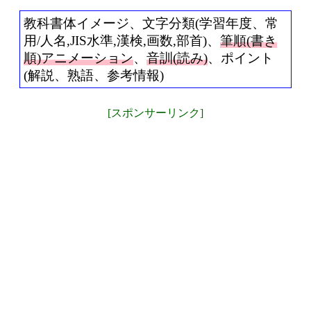
教科書体イメージ、文字分類(学習年度、常
用/人名,JIS水準,漢検,画数,部首)、
筆順(書き
順)アニメーション
、
音訓(読み)
、ポイント
(解説、熟語、参考情報)
[スポンサーリンク]