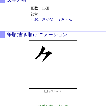
画数：15画
部首：
うお、さかな、うおへん
筆順(書き順)アニメーション
グリッド