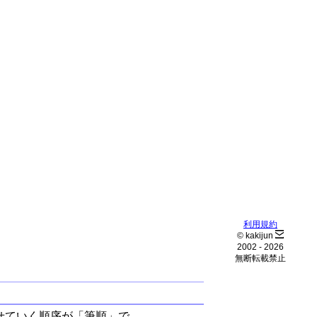
利用規約
© kakijun
2002 -
2026
無断転載禁止
せていく順序が「筆順」で