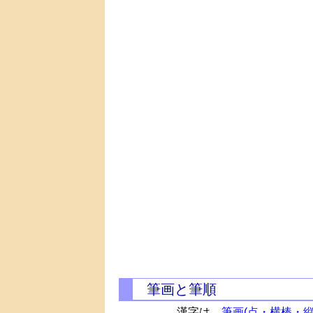
筆画と筆順
漢字は、
筆画(点・横棒・縦