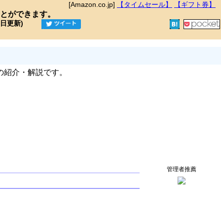
[Amazon.co.jp]
【タイムセール】
【ギフト券】
とができます。
9日更新)
の紹介・解説です。
管理者推薦