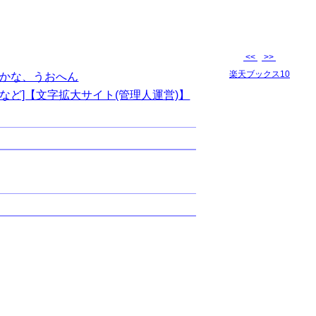
<<
>>
楽天ブックス10
かな、うおへん
など]【文字拡大サイト(管理人運営)】