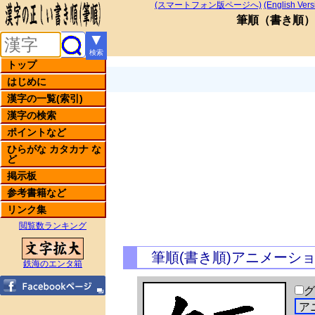
(スマートフォン版ページへ)
(English Vers
筆順
（
書き順
）
▼
検索
トップ
はじめに
漢字の一覧(索引)
漢字の検索
ポイントなど
ひらがな カタカナ な
ど
掲示板
参考書籍など
リンク集
閲覧数ランキング
筆順(書き順)アニメーシ
鉄海のエンタ箱
グ