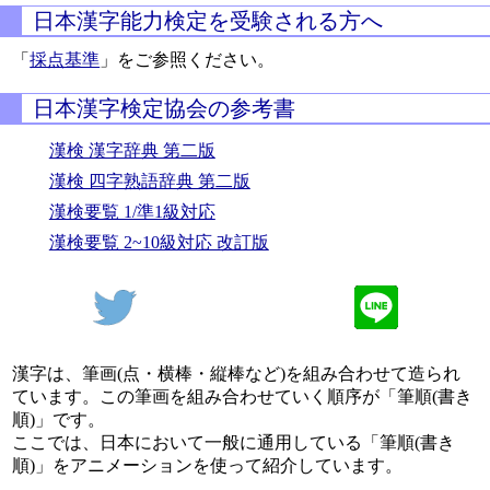
日本漢字能力検定を受験される方へ
「
採点基準
」をご参照ください。
日本漢字検定協会の参考書
漢検 漢字辞典 第二版
漢検 四字熟語辞典 第二版
漢検要覧 1/準1級対応
漢検要覧 2~10級対応 改訂版
漢字は、筆画(点・横棒・縦棒など)を組み合わせて造られ
ています。この筆画を組み合わせていく順序が「筆順(書き
順)」です。
ここでは、日本において一般に通用している「筆順(書き
順)」をアニメーションを使って紹介しています。