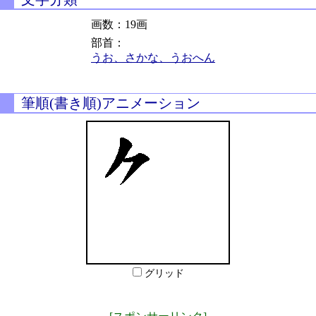
画数：19画
部首：
うお、さかな、うおへん
筆順(書き順)アニメーション
グリッド