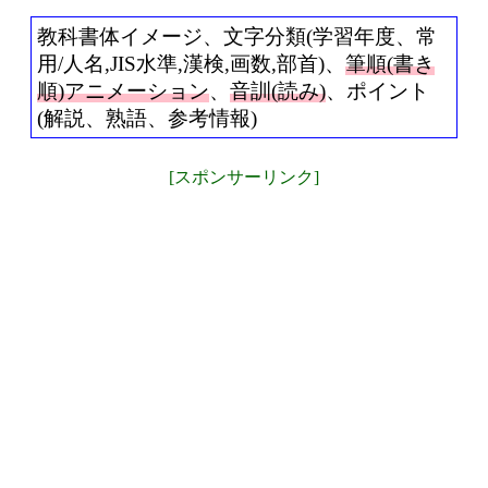
教科書体イメージ、文字分類(学習年度、常
用/人名,JIS水準,漢検,画数,部首)、
筆順(書き
順)アニメーション
、
音訓(読み)
、ポイント
(解説、熟語、参考情報)
[スポンサーリンク]