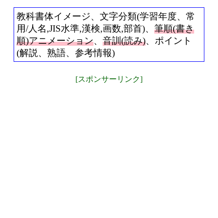
教科書体イメージ、文字分類(学習年度、常
用/人名,JIS水準,漢検,画数,部首)、
筆順(書き
順)アニメーション
、
音訓(読み)
、ポイント
(解説、熟語、参考情報)
[スポンサーリンク]