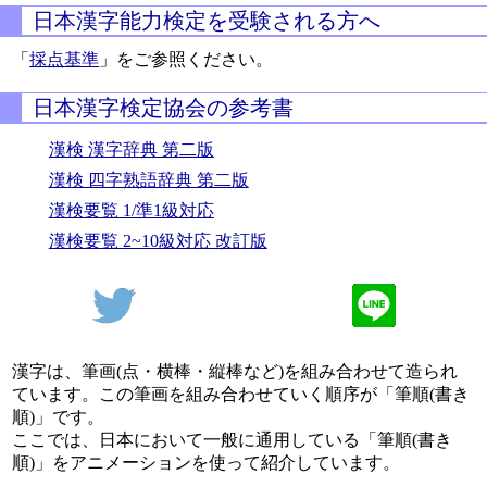
日本漢字能力検定を受験される方へ
「
採点基準
」をご参照ください。
日本漢字検定協会の参考書
漢検 漢字辞典 第二版
漢検 四字熟語辞典 第二版
漢検要覧 1/準1級対応
漢検要覧 2~10級対応 改訂版
漢字は、筆画(点・横棒・縦棒など)を組み合わせて造られ
ています。この筆画を組み合わせていく順序が「筆順(書き
順)」です。
ここでは、日本において一般に通用している「筆順(書き
順)」をアニメーションを使って紹介しています。