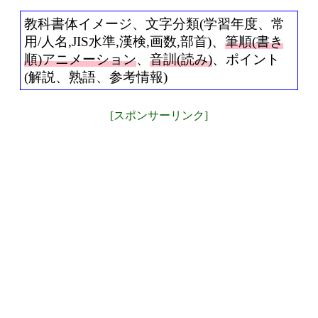
教科書体イメージ、文字分類(学習年度、常
用/人名,JIS水準,漢検,画数,部首)、
筆順(書き
順)アニメーション
、
音訓(読み)
、ポイント
(解説、熟語、参考情報)
[スポンサーリンク]