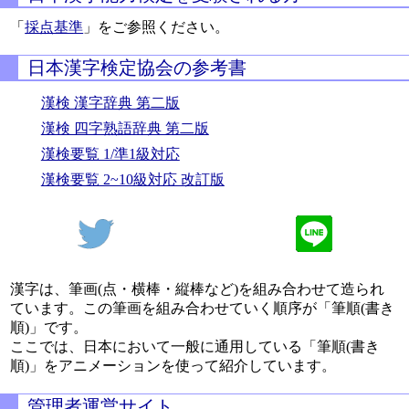
「
採点基準
」をご参照ください。
日本漢字検定協会の参考書
漢検 漢字辞典 第二版
漢検 四字熟語辞典 第二版
漢検要覧 1/準1級対応
漢検要覧 2~10級対応 改訂版
漢字は、筆画(点・横棒・縦棒など)を組み合わせて造られ
ています。この筆画を組み合わせていく順序が「筆順(書き
順)」です。
ここでは、日本において一般に通用している「筆順(書き
順)」をアニメーションを使って紹介しています。
管理者運営サイト