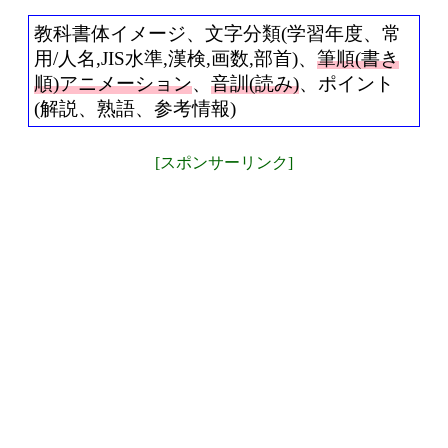
教科書体イメージ、文字分類(学習年度、常
用/人名,JIS水準,漢検,画数,部首)、
筆順(書き
順)アニメーション
、
音訓(読み)
、ポイント
(解説、熟語、参考情報)
[スポンサーリンク]