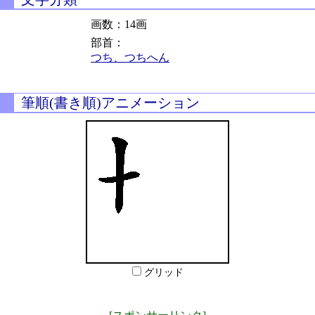
画数：14画
部首：
つち、つちへん
筆順(書き順)アニメーション
グリッド