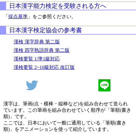
日本漢字能力検定を受験される方へ
「
採点基準
」をご参照ください。
日本漢字検定協会の参考書
漢検 漢字辞典 第二版
漢検 四字熟語辞典 第二版
漢検要覧 1/準1級対応
漢検要覧 2~10級対応 改訂版
漢字は、筆画(点・横棒・縦棒など)を組み合わせて造られ
ています。この筆画を組み合わせていく順序が「筆順(書き
順)」です。
ここでは、日本において一般に通用している「筆順(書き
順)」をアニメーションを使って紹介しています。