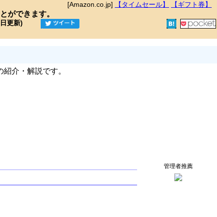
[Amazon.co.jp]
【タイムセール】
【ギフト券】
とができます。
9日更新)
の紹介・解説です。
管理者推薦