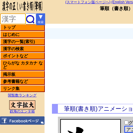
(スマートフォン版ページへ)
(English Vers
筆順
（
書き順
）
▼
検索
トップ
はじめに
漢字の一覧(索引)
漢字の検索
ポイントなど
ひらがな カタカナ な
ど
掲示板
参考書籍など
リンク集
閲覧数ランキング
筆順(書き順)アニメーシ
鉄海のエンタ箱
グ