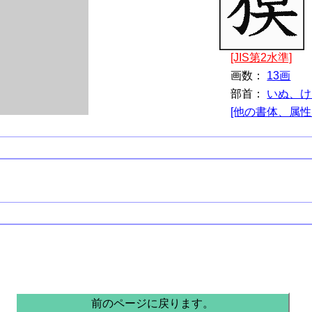
[JIS第2水準]
画数：
13画
部首：
いぬ、け
[他の書体、属性
。
前のページに戻ります。