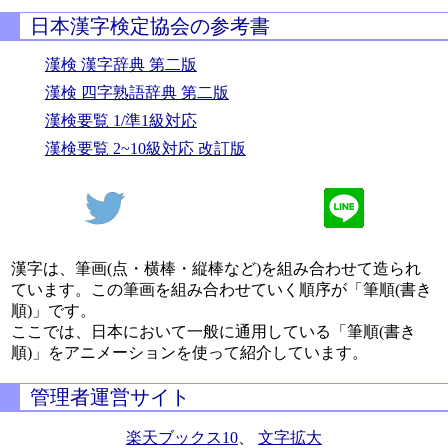
日本漢字検定協会の参考書
漢検 漢字辞典 第二版
漢検 四字熟語辞典 第二版
漢検要覧 1/準1級対応
漢検要覧 2~10級対応 改訂版
漢字は、筆画(点・横棒・縦棒など)を組み合わせて造られ
ています。この筆画を組み合わせていく順序が「筆順(書き
順)」です。
ここでは、日本において一般に通用している「筆順(書き
順)」をアニメーションを使って紹介しています。
管理者運営サイト
楽天ブックス10
、
文字拡大