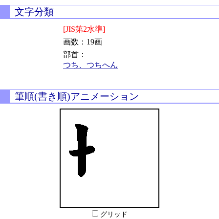
文字分類
[JIS第2水準]
画数：19画
部首：
つち、つちへん
筆順(書き順)アニメーション
グリッド