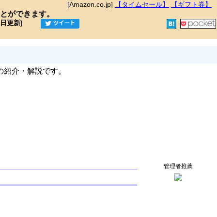
[Amazon.co.jp]
【タイムセール】
【ギフト券】
とができます。
9日更新)
の紹介・解説です。
管理者推薦