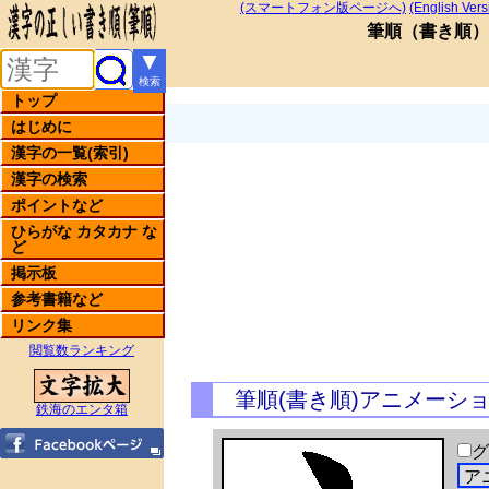
(スマートフォン版ページへ)
(English Vers
筆順
（
書き順
）
▼
検索
トップ
はじめに
漢字の一覧(索引)
漢字の検索
ポイントなど
ひらがな カタカナ な
ど
掲示板
参考書籍など
リンク集
閲覧数ランキング
筆順(書き順)アニメーシ
鉄海のエンタ箱
グ