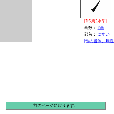
[JIS第2水準]
画数：
2画
部首：
にすい
[他の書体、属性
前のページに戻ります。