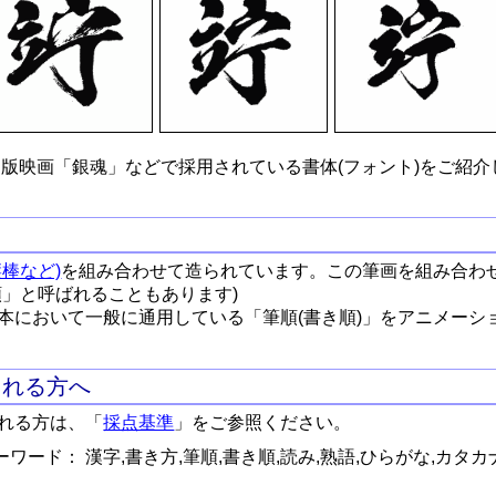
版映画「銀魂」などで採用されている書体(フォント)をご紹介
棒など)
を組み合わせて造られています。この筆画を組み合わ
順」と呼ばれることもあります)
本において一般に通用している「筆順(書き順)」をアニメーシ
される方へ
れる方は、「
採点基準
」をご参照ください。
ワード： 漢字,書き方,筆順,書き順,読み,熟語,ひらがな,カタカ