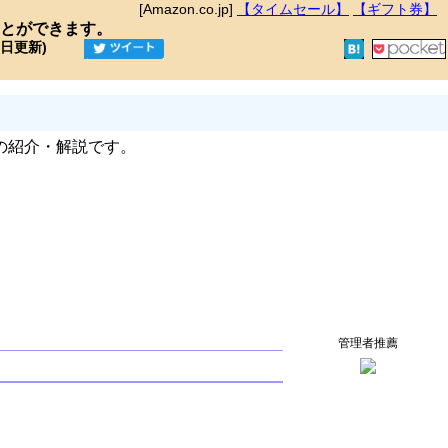
[Amazon.co.jp]
【タイムセール】
【ギフト券】
とができます。
9日更新)
の紹介・解説です。
管理者推薦