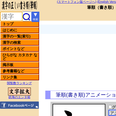
(スマートフォン版ページへ)
(English Vers
筆順
（
書き順
）
▼
検索
トップ
はじめに
漢字の一覧(索引)
漢字の検索
ポイントなど
ひらがな カタカナ な
ど
掲示板
参考書籍など
リンク集
閲覧数ランキング
筆順(書き順)アニメーシ
鉄海のエンタ箱
グ