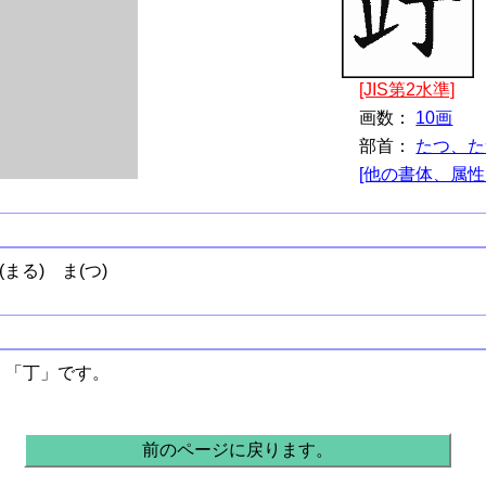
[JIS第2水準]
画数：
10画
部首：
たつ、た
[他の書体、属性
(まる)
ま(つ)
、「丁」です。
前のページに戻ります。