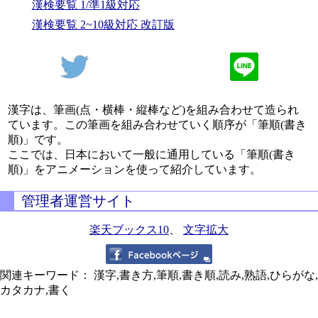
漢検要覧 1/準1級対応
漢検要覧 2~10級対応 改訂版
漢字は、筆画(点・横棒・縦棒など)を組み合わせて造られ
ています。この筆画を組み合わせていく順序が「筆順(書き
順)」です。
ここでは、日本において一般に通用している「筆順(書き
順)」をアニメーションを使って紹介しています。
管理者運営サイト
楽天ブックス10
、
文字拡大
関連キーワード： 漢字,書き方,筆順,書き順,読み,熟語,ひらがな,
カタカナ,書く