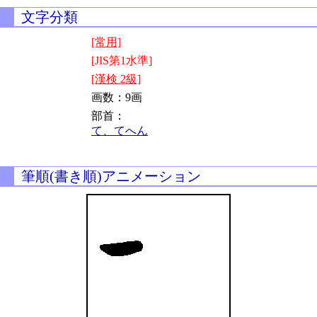
文字分類
[常用]
[JIS第1水準]
[漢検 2級]
画数：9画
部首：
て、てへん
筆順(書き順)アニメーション