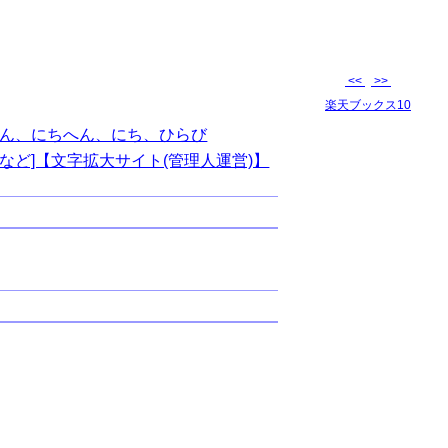
<<
>>
楽天ブックス10
ん、にちへん、にち、ひらび
など]【文字拡大サイト(管理人運営)】