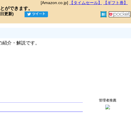
[Amazon.co.jp]
【タイムセール】
【ギフト券】
とができます。
9日更新)
の紹介・解説です。
管理者推薦