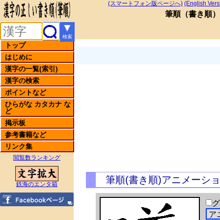
(スマートフォン版ページへ)
(English Vers
筆順
（
書き順
）
▼
検索
トップ
はじめに
漢字の一覧(索引)
漢字の検索
ポイントなど
ひらがな カタカナ な
ど
掲示板
参考書籍など
リンク集
閲覧数ランキング
筆順(書き順)アニメーシ
鉄海のエンタ箱
グ