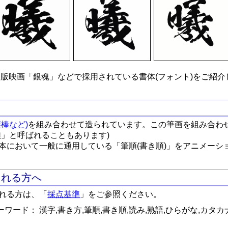
版映画「銀魂」などで採用されている書体(フォント)をご紹介
棒など)
を組み合わせて造られています。この筆画を組み合わ
順」と呼ばれることもあります)
本において一般に通用している「筆順(書き順)」をアニメーシ
される方へ
れる方は、「
採点基準
」をご参照ください。
ワード： 漢字,書き方,筆順,書き順,読み,熟語,ひらがな,カタカ