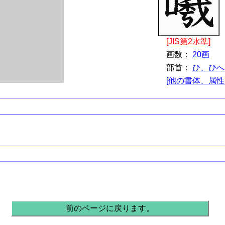
[JIS第2水準]
画数：
20画
部首：
ひ、ひへ
[他の書体、属性
前のページに戻ります。