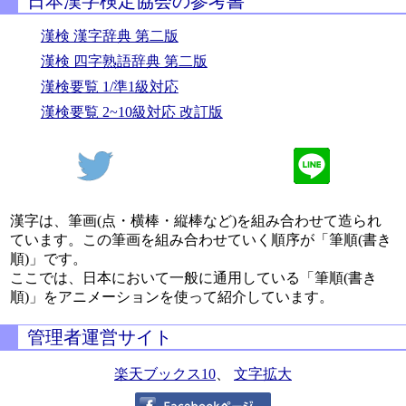
日本漢字検定協会の参考書
漢検 漢字辞典 第二版
漢検 四字熟語辞典 第二版
漢検要覧 1/準1級対応
漢検要覧 2~10級対応 改訂版
漢字は、筆画(点・横棒・縦棒など)を組み合わせて造られ
ています。この筆画を組み合わせていく順序が「筆順(書き
順)」です。
ここでは、日本において一般に通用している「筆順(書き
順)」をアニメーションを使って紹介しています。
管理者運営サイト
楽天ブックス10
、
文字拡大