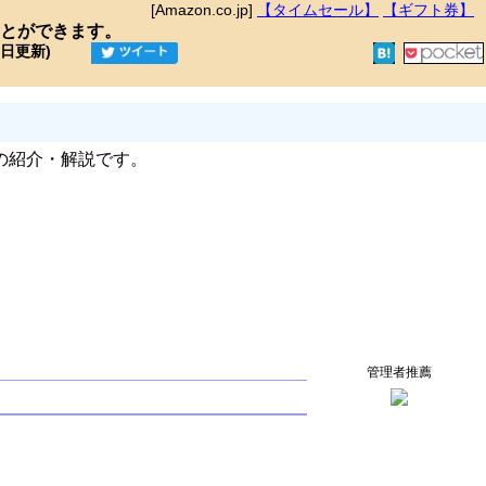
[Amazon.co.jp]
【タイムセール】
【ギフト券】
とができます。
9日更新)
の紹介・解説です。
管理者推薦