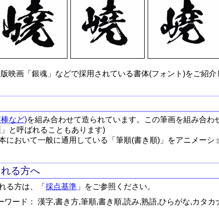
版映画「銀魂」などで採用されている書体(フォント)をご紹介
棒など)
を組み合わせて造られています。この筆画を組み合わ
順」と呼ばれることもあります)
本において一般に通用している「筆順(書き順)」をアニメーシ
される方へ
れる方は、「
採点基準
」をご参照ください。
ワード： 漢字,書き方,筆順,書き順,読み,熟語,ひらがな,カタカ