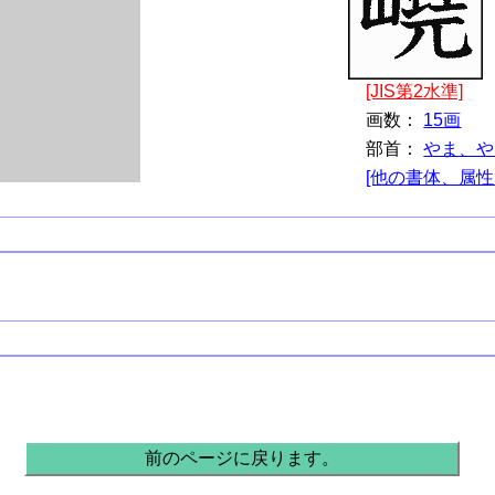
[JIS第2水準]
画数：
15画
部首：
やま、や
[他の書体、属性
前のページに戻ります。