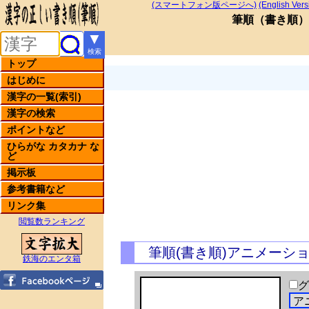
(スマートフォン版ページへ)
(English Vers
筆順
（
書き順
）
▼
検索
トップ
はじめに
漢字の一覧(索引)
漢字の検索
ポイントなど
ひらがな カタカナ な
ど
掲示板
参考書籍など
リンク集
閲覧数ランキング
筆順(書き順)アニメーシ
鉄海のエンタ箱
グ