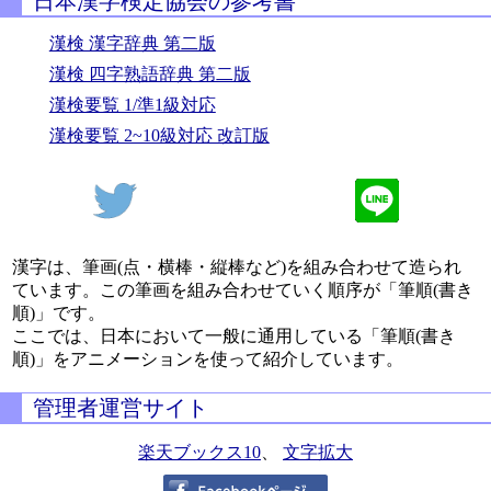
日本漢字検定協会の参考書
漢検 漢字辞典 第二版
漢検 四字熟語辞典 第二版
漢検要覧 1/準1級対応
漢検要覧 2~10級対応 改訂版
漢字は、筆画(点・横棒・縦棒など)を組み合わせて造られ
ています。この筆画を組み合わせていく順序が「筆順(書き
順)」です。
ここでは、日本において一般に通用している「筆順(書き
順)」をアニメーションを使って紹介しています。
管理者運営サイト
楽天ブックス10
、
文字拡大