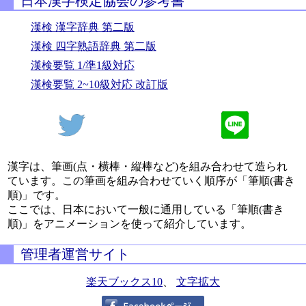
日本漢字検定協会の参考書
漢検 漢字辞典 第二版
漢検 四字熟語辞典 第二版
漢検要覧 1/準1級対応
漢検要覧 2~10級対応 改訂版
漢字は、筆画(点・横棒・縦棒など)を組み合わせて造られ
ています。この筆画を組み合わせていく順序が「筆順(書き
順)」です。
ここでは、日本において一般に通用している「筆順(書き
順)」をアニメーションを使って紹介しています。
管理者運営サイト
楽天ブックス10
、
文字拡大