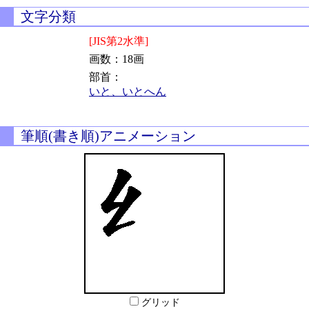
文字分類
[JIS第2水準]
画数：18画
部首：
いと、いとへん
筆順(書き順)アニメーション
グリッド