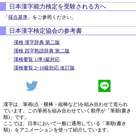
日本漢字能力検定を受験される方へ
「
採点基準
」をご参照ください。
日本漢字検定協会の参考書
漢検 漢字辞典 第二版
漢検 四字熟語辞典 第二版
漢検要覧 1/準1級対応
漢検要覧 2~10級対応 改訂版
漢字は、筆画(点・横棒・縦棒など)を組み合わせて造られ
ています。この筆画を組み合わせていく順序が「筆順(書き
順)」です。
ここでは、日本において一般に通用している「筆順(書き
順)」をアニメーションを使って紹介しています。