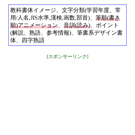
教科書体イメージ、文字分類(学習年度、常
用/人名,JIS水準,漢検,画数,部首)、
筆順(書き
順)アニメーション
、
音訓(読み)
、ポイント
(解説、熟語、参考情報)、筆書系デザイン書
体、四字熟語
[スポンサーリンク]