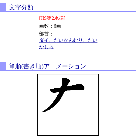
文字分類
[JIS第2水準]
画数：6画
部首：
ダイ、だいかんむり、だい
かしら
筆順(書き順)アニメーション