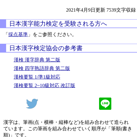
2021年4月9日更新
7539文字収録
日本漢字能力検定を受験される方へ
「
採点基準
」をご参照ください。
日本漢字検定協会の参考書
漢検 漢字辞典 第二版
漢検 四字熟語辞典 第二版
漢検要覧 1/準1級対応
漢検要覧 2~10級対応 改訂版
漢字は、筆画(点・横棒・縦棒など)を組み合わせて造られ
ています。この筆画を組み合わせていく順序が「筆順(書き
順)」です。