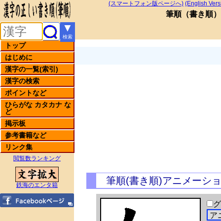
(スマートフォン版ページへ)
(English Vers
筆順
（
書き順
）
▼
検索
トップ
はじめに
漢字の一覧(索引)
漢字の検索
ポイントなど
ひらがな カタカナ な
ど
掲示板
参考書籍など
リンク集
閲覧数ランキング
筆順(書き順)アニメーシ
鉄海のエンタ箱
グ