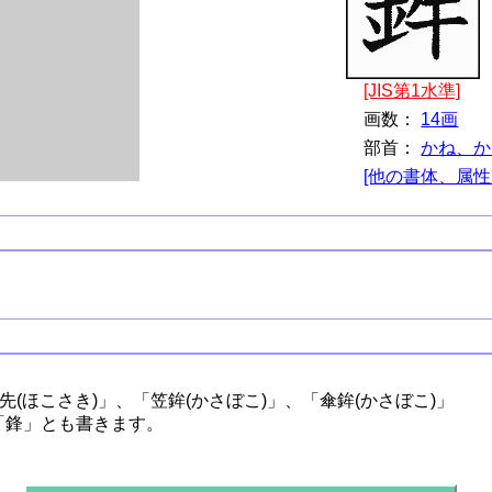
[JIS第1水準]
画数：
14画
部首：
かね、か
[他の書体、属性
先(ほこさき)」、「笠鉾(かさぼこ)」、「傘鉾(かさぼこ)」
「鋒」とも書きます。