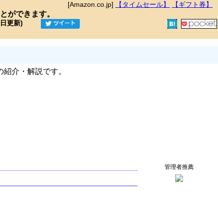
[Amazon.co.jp]
【タイムセール】
【ギフト券】
とができます。
9日更新)
の紹介・解説です。
管理者推薦