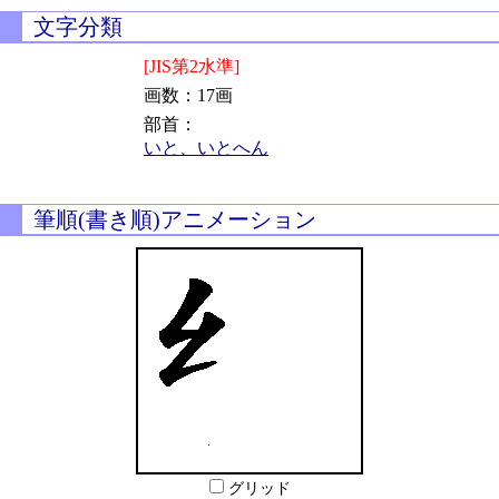
文字分類
[JIS第2水準]
画数：17画
部首：
いと、いとへん
筆順(書き順)アニメーション
グリッド