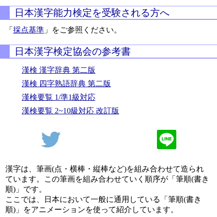
日本漢字能力検定を受験される方へ
「
採点基準
」をご参照ください。
日本漢字検定協会の参考書
漢検 漢字辞典 第二版
漢検 四字熟語辞典 第二版
漢検要覧 1/準1級対応
漢検要覧 2~10級対応 改訂版
漢字は、筆画(点・横棒・縦棒など)を組み合わせて造られ
ています。この筆画を組み合わせていく順序が「筆順(書き
順)」です。
ここでは、日本において一般に通用している「筆順(書き
順)」をアニメーションを使って紹介しています。