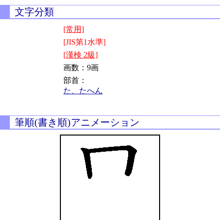
文字分類
[常用]
[JIS第1水準]
[漢検 2級]
画数：9画
部首：
た、たへん
筆順(書き順)アニメーション