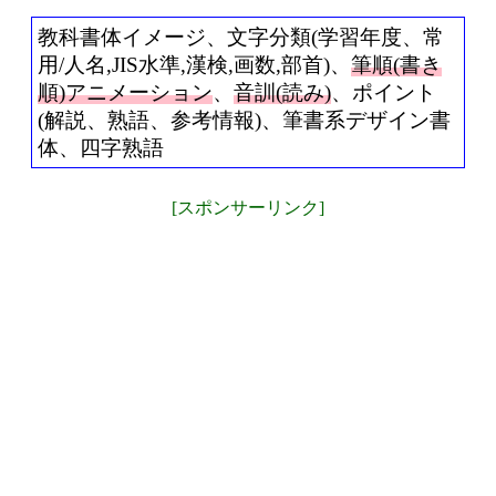
教科書体イメージ、文字分類(学習年度、常
用/人名,JIS水準,漢検,画数,部首)、
筆順(書き
順)アニメーション
、
音訓(読み)
、ポイント
(解説、熟語、参考情報)、筆書系デザイン書
体、四字熟語
[スポンサーリンク]