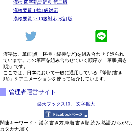
漢検 四字熟語辞典 第二版
漢検要覧 1/準1級対応
漢検要覧 2~10級対応 改訂版
漢字は、筆画(点・横棒・縦棒など)を組み合わせて造られ
ています。この筆画を組み合わせていく順序が「筆順(書き
順)」です。
ここでは、日本において一般に通用している「筆順(書き
順)」をアニメーションを使って紹介しています。
管理者運営サイト
楽天ブックス10
、
文字拡大
関連キーワード： 漢字,書き方,筆順,書き順,読み,熟語,ひらがな,
カタカナ,書く