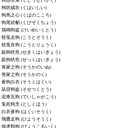
狗頭生角 (くとうせいかく)
狗吠緇衣 (くはいしい)
狗馬之心 (くばのこころ)
狗尾続貂 (くびぞくちょう)
鶏鳴狗盗 (けいめいくとう)
狡兎走狗 (こうとそうく)
狡兎良狗 (こうとりょうく)
跖狗吠尭 (せきくはいぎょう)
跖狗吠尭 (せっくはいぎょう)
喪家之狗 (そうかのいぬ)
喪家之狗 (そうかのく)
蒼狗白衣 (そうくはくい)
鼠窃狗盗 (そせつくとう)
泥車瓦狗 (でいしゃがこう)
兎死狗烹 (としくほう)
白衣蒼狗 (はくいそうく)
飛鷹走狗 (ひようそうく)
描虎類狗 (びょうこるいく)