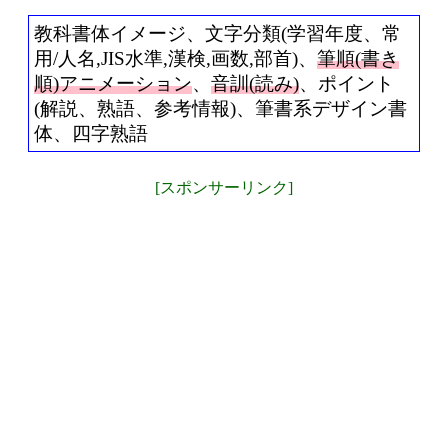
教科書体イメージ、文字分類(学習年度、常
用/人名,JIS水準,漢検,画数,部首)、
筆順(書き
順)アニメーション
、
音訓(読み)
、ポイント
(解説、熟語、参考情報)、筆書系デザイン書
体、四字熟語
[スポンサーリンク]