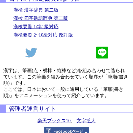
漢検 漢字辞典 第二版
漢検 四字熟語辞典 第二版
漢検要覧 1/準1級対応
漢検要覧 2~10級対応 改訂版
漢字は、筆画(点・横棒・縦棒など)を組み合わせて造られ
ています。この筆画を組み合わせていく順序が「筆順(書き
順)」です。
ここでは、日本において一般に通用している「筆順(書き
順)」をアニメーションを使って紹介しています。
管理者運営サイト
楽天ブックス10
、
文字拡大