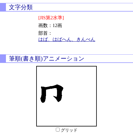
文字分類
[JIS第2水準]
画数：12画
部首：
はば、はばへん、きんべん
筆順(書き順)アニメーション
グリッド