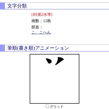
文字分類
[JIS第2水準]
画数：12画
部首：
こ、こへん
筆順(書き順)アニメーション
グリッド