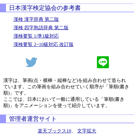
日本漢字検定協会の参考書
漢検 漢字辞典 第二版
漢検 四字熟語辞典 第二版
漢検要覧 1/準1級対応
漢検要覧 2~10級対応 改訂版
漢字は、筆画(点・横棒・縦棒など)を組み合わせて造られ
ています。この筆画を組み合わせていく順序が「筆順(書き
順)」です。
ここでは、日本において一般に通用している「筆順(書き
順)」をアニメーションを使って紹介しています。
管理者運営サイト
楽天ブックス10
、
文字拡大