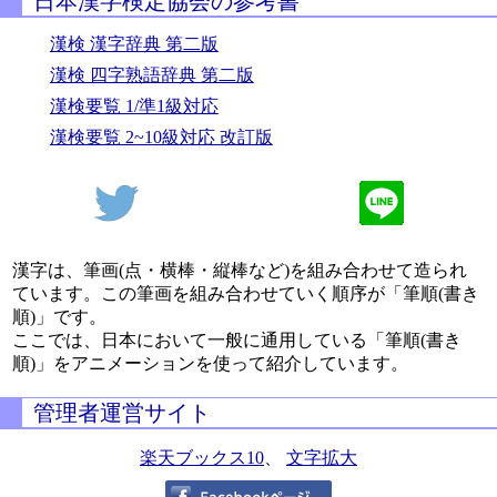
日本漢字検定協会の参考書
漢検 漢字辞典 第二版
漢検 四字熟語辞典 第二版
漢検要覧 1/準1級対応
漢検要覧 2~10級対応 改訂版
漢字は、筆画(点・横棒・縦棒など)を組み合わせて造られ
ています。この筆画を組み合わせていく順序が「筆順(書き
順)」です。
ここでは、日本において一般に通用している「筆順(書き
順)」をアニメーションを使って紹介しています。
管理者運営サイト
楽天ブックス10
、
文字拡大