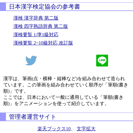
日本漢字検定協会の参考書
漢検 漢字辞典 第二版
漢検 四字熟語辞典 第二版
漢検要覧 1/準1級対応
漢検要覧 2~10級対応 改訂版
漢字は、筆画(点・横棒・縦棒など)を組み合わせて造られ
ています。この筆画を組み合わせていく順序が「筆順(書き
順)」です。
ここでは、日本において一般に通用している「筆順(書き
順)」をアニメーションを使って紹介しています。
管理者運営サイト
楽天ブックス10
、
文字拡大