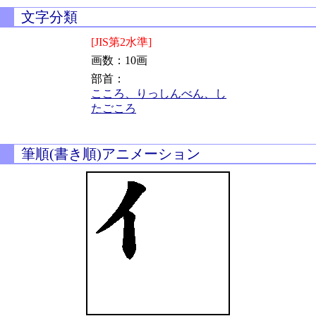
文字分類
[JIS第2水準]
画数：10画
部首：
こころ、りっしんべん、し
たごころ
筆順(書き順)アニメーション