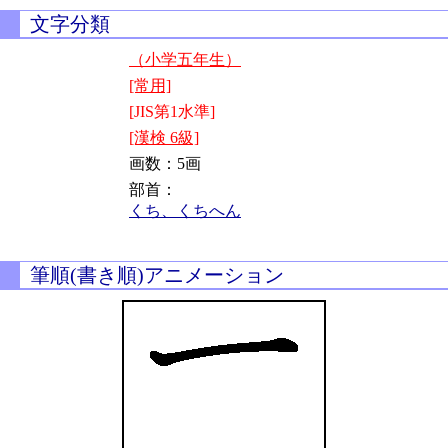
文字分類
（小学五年生）
[常用]
[JIS第1水準]
[漢検 6級]
画数：5画
部首：
くち、くちへん
筆順(書き順)アニメーション