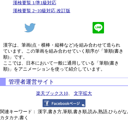
漢検要覧 1/準1級対応
漢検要覧 2~10級対応 改訂版
漢字は、筆画(点・横棒・縦棒など)を組み合わせて造られ
ています。この筆画を組み合わせていく順序が「筆順(書き
順)」です。
ここでは、日本において一般に通用している「筆順(書き
順)」をアニメーションを使って紹介しています。
管理者運営サイト
楽天ブックス10
、
文字拡大
関連キーワード： 漢字,書き方,筆順,書き順,読み,熟語,ひらがな,
カタカナ,書く