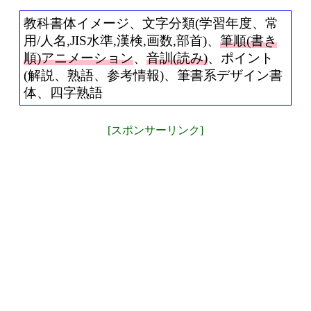
教科書体イメージ、文字分類(学習年度、常
用/人名,JIS水準,漢検,画数,部首)、
筆順(書き
順)アニメーション
、
音訓(読み)
、ポイント
(解説、熟語、参考情報)、筆書系デザイン書
体、四字熟語
[スポンサーリンク]