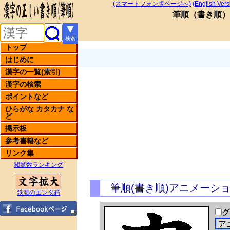
(スマートフォン版ページへ)
(English Vers
筆順
（
書き順
）
▼
検索
トップ
はじめに
漢字の一覧(索引)
漢字の検索
ポイントなど
ひらがな カタカナ な
ど
掲示板
参考書籍など
リンク集
閲覧数ランキング
筆順(書き順)アニメーシ
鉄海のエンタ箱
グ