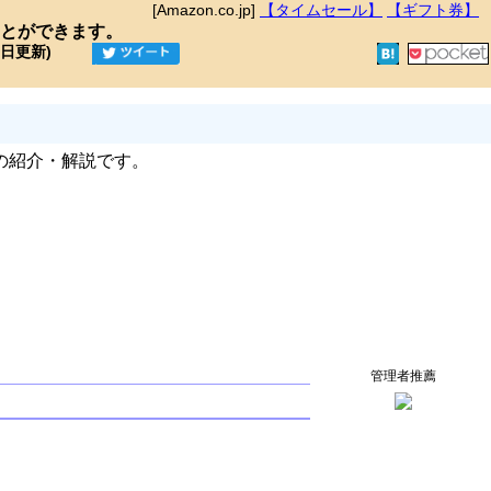
[Amazon.co.jp]
【タイムセール】
【ギフト券】
とができます。
9日更新)
の紹介・解説です。
管理者推薦