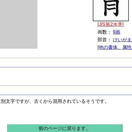
[JIS第2水準]
画数：
9画
部首：
けいがま
[他の書体、属性
とは別文字ですが、古くから混用されているそうです。
前のページに戻ります。