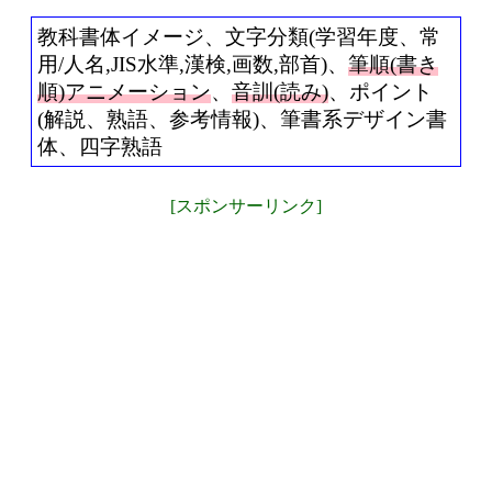
教科書体イメージ、文字分類(学習年度、常
用/人名,JIS水準,漢検,画数,部首)、
筆順(書き
順)アニメーション
、
音訓(読み)
、ポイント
(解説、熟語、参考情報)、筆書系デザイン書
体、四字熟語
[スポンサーリンク]