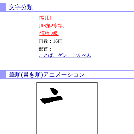
文字分類
[常用]
[JIS第2水準]
[漢検 2級]
画数：16画
部首：
ことば、ゲン、ごんべん
筆順(書き順)アニメーション