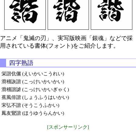
アニメ「鬼滅の刃」、実写版映画「銀魂」などで採
用されている書体(フォント)をご紹介します。
四字熟語
栄諧伉儷 (えいかいこうれい)
滑稽詼諧 (こっけいかいかい)
滑稽諧謔 (こっけいかいぎゃく)
蕉風俳諧 (しょうふうはいかい)
宋弘不諧 (そうこうふかい)
鳳友鸞諧 (ほうゆうらんかい)
[スポンサーリンク]