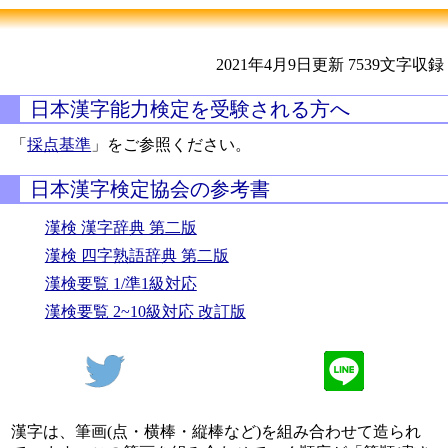
2021年4月9日更新
7539文字収録
日本漢字能力検定を受験される方へ
「
採点基準
」をご参照ください。
日本漢字検定協会の参考書
漢検 漢字辞典 第二版
漢検 四字熟語辞典 第二版
漢検要覧 1/準1級対応
漢検要覧 2~10級対応 改訂版
漢字は、筆画(点・横棒・縦棒など)を組み合わせて造られ